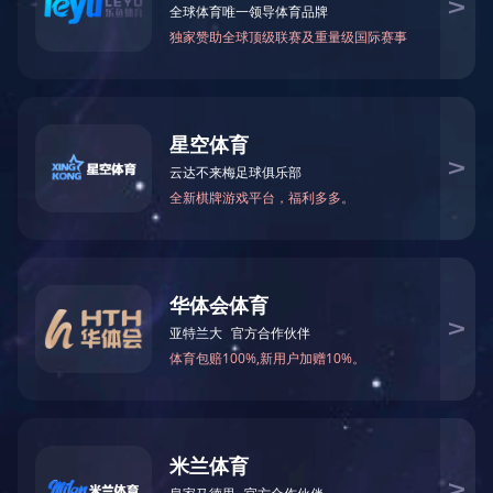
more>
工校风采
快速导航
融合门户
教务系统
协同办公
网站后台
体育竞猜·官方网站